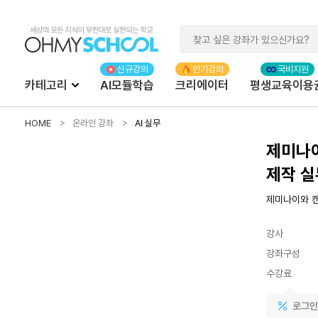
카테고리
AI모듈학습
크리에이터
평생교육이용
HOME
온라인 강좌
AI 실무
제미나이
제작 실
제미나이와 캔
강사
강좌구성
수강료
로그인