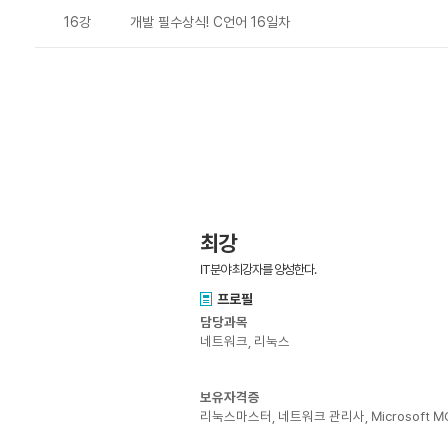
16강
개발 필수상식! C언어 16일차
최강
IT분야 최강자를 양성한다.
프로필
담당과목
네트워크, 리눅스
보유자격증
리눅스마스터, 네트워크 관리사, Microsoft M