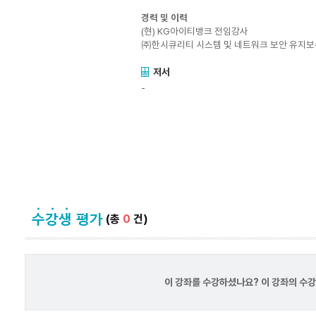
경력 및 이력
(현) KG아이티뱅크 전임강사
㈜한시큐리티 시스템 및 네트워크 보안 유지보
저서
-
(총
0
건)
이 강좌를 수강하셨나요? 이 강좌의 수