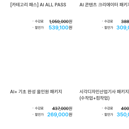
[카테고리 패스] AI ALL PASS
AI 콘텐츠 크리에이터 패키
1,059,000
원
388
수강료
수강료
539,100
309,
원
할인가
할인가
AI+ 기초 완성 올인원 패키지
시각디자인산업기사 패키지
(수작업+컴작업)
437,000
원
400
수강료
수강료
269,000
350,
원
할인가
할인가