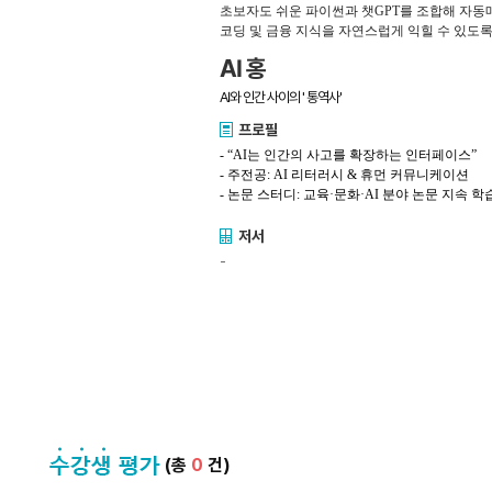
초보자도 쉬운 파이썬과 챗GPT를 조합해 자
코딩 및 금융 지식을 자연스럽게 익힐 수 있도록
AI 홍
AI와 인간 사이의 ' 통역사'
프로필
- “
AI
는 인간의 사고를 확장하는 인터페이스”
-
주전공
: AI
리터러시
&
휴먼 커뮤니케이션
-
논문
스터디
:
교육
·
문화
·AI
분야 논문 지속 학
저서
-
(총
0
건)