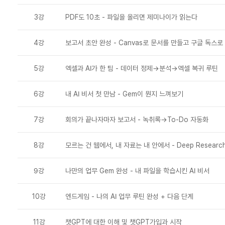
3강
PDF도 10초 - 파일을 올리면 제미나이가 읽는다
4강
보고서 초안 완성 - Canvas로 문서를 만들고 구글 독스로
5강
엑셀과 AI가 한 팀 - 데이터 정제→분석→엑셀 복귀 루틴
6강
내 AI 비서 첫 만남 - Gem이 뭔지 느껴보기
7강
회의가 끝나자마자 보고서 - 녹취록→To-Do 자동화
8강
모르는 건 웹에서, 내 자료는 내 안에서 - Deep Research
9강
나만의 업무 Gem 완성 - 내 파일을 학습시킨 AI 비서
10강
엔드게임 - 나의 AI 업무 루틴 완성 + 다음 단계
11강
챗GPT에 대한 이해 및 챗GPT가입과 시작