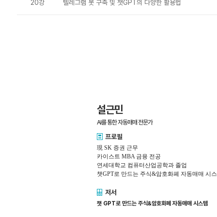
20강
텔레그램 봇 구축 및 챗GPT의 다양한 활용법
설근민
AI를 통한 자동매매 전문가
프로필
現 SK 증권 근무
카이스트 MBA 금융 전공
연세대학교 컴퓨터산업공학과 졸업
챗GPT로 만드는 주식&암호화폐 자동매매 시스템(
저서
챗 GPT로 만드는 주식&암호화폐 자동매매 시스템