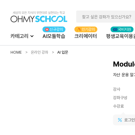
카테고리
AI모듈학습
크리에이터
평생교육이용
HOME
온라인 강좌
AI 입문
Modul
자산 운용 알
강사
강좌구성
수강료
로그인