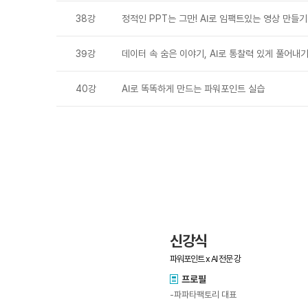
38강
정적인 PPT는 그만! AI로 임팩트있는 영상 만들기
39강
데이터 속 숨은 이야기, AI로 통찰력 있게 풀어내
40강
AI로 똑똑하게 만드는 파워포인트 실습
신강식
파워포인트 x AI 전문 강
프로필
-파파타팩토리 대표