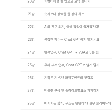
20강
피벗테이블 한 방으로 요약 끝내기
21강
숫자보다 강력한 한 장의 차트
22강
AI와 친구 되기, 엑셀 작업이 즐거워진다!
23강
복잡한 함수는 Chat GPT에게 맡기세요
24강
반복업무, Chat GPT + VBA로 5분 컷!
25강
우리 부서 업무, Chat GPT로 날개 달기
26강
기획은 기본기! 파워포인트의 첫걸음
27강
템플릿 구성 및 슬라이드별요소 파악하기
28강
메시지는 짧게, 구조는 탄탄하게! 실무 슬라이드의