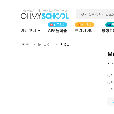
카테고리
AI모듈학습
크리에이터
평생교
HOME
온라인 강좌
AI 입문
M
AI
강사
강좌
수강