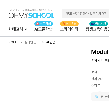
카테고리
AI모듈학습
크리에이터
평생교육이용
HOME
온라인 강좌
AI 입문
Modul
혼자서 다 하는
강사
강좌구성
수강료
로그인