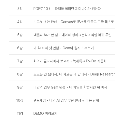
3강
PDF도 10초 - 파일을 올리면 제미나이가 읽는다
4강
보고서 초안 완성 - Canvas로 문서를 만들고 구글 독스로
5강
엑셀과 AI가 한 팀 - 데이터 정제→분석→엑셀 복귀 루틴
6강
내 AI 비서 첫 만남 - Gem이 뭔지 느껴보기
7강
회의가 끝나자마자 보고서 - 녹취록→To-Do 자동화
8강
모르는 건 웹에서, 내 자료는 내 안에서 - Deep Research
9강
나만의 업무 Gem 완성 - 내 파일을 학습시킨 AI 비서
10강
엔드게임 - 나의 AI 업무 루틴 완성 + 다음 단계
11강
DEMO 미리보기