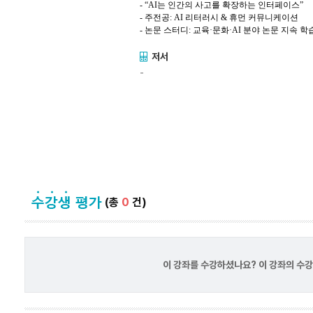
- “
AI
는 인간의 사고를 확장하는 인터페이스”
-
주전공
: AI
리터러시
&
휴먼 커뮤니케이션
-
논문
스터디
:
교육
·
문화
·AI
분야 논문 지속 학
저서
-
(총
0
건)
이 강좌를 수강하셨나요? 이 강좌의 수