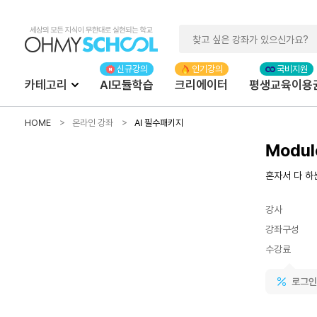
카테고리
AI모듈학습
크리에이터
평생교육이용
HOME
온라인 강좌
AI 필수패키지
Modul
혼자서 다 하는
강사
강좌구성
수강료
로그인