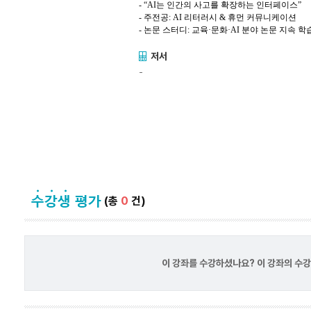
- “
AI
는 인간의 사고를 확장하는 인터페이스”
-
주전공
: AI
리터러시
&
휴먼 커뮤니케이션
-
논문
스터디
:
교육
·
문화
·AI
분야 논문 지속 학
저서
-
(총
0
건)
이 강좌를 수강하셨나요? 이 강좌의 수