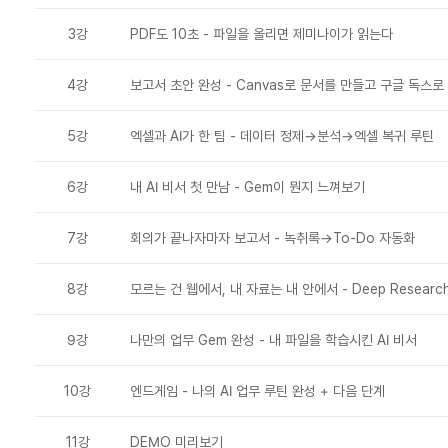
3강
PDF도 10초 - 파일을 올리면 제미나이가 읽는다
4강
보고서 초안 완성 - Canvas로 문서를 만들고 구글 독스로
5강
엑셀과 AI가 한 팀 - 데이터 정제→분석→엑셀 복귀 루틴
6강
내 AI 비서 첫 만남 - Gem이 뭔지 느껴보기
7강
회의가 끝나자마자 보고서 - 녹취록→To-Do 자동화
8강
모르는 건 웹에서, 내 자료는 내 안에서 - Deep Research
9강
나만의 업무 Gem 완성 - 내 파일을 학습시킨 AI 비서
10강
엔드게임 - 나의 AI 업무 루틴 완성 + 다음 단계
11강
DEMO 미리보기