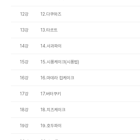
12강
12.다쿠와즈
13강
13.타르트
14강
14.사과파이
15강
15.시퐁케이크(시퐁법)
16강
16.마데라 컵케이크
17강
17.버터쿠키
18강
18.치즈케이크
19강
19.호두파이