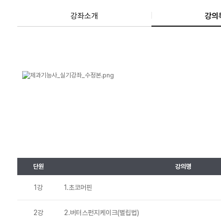
강좌소개
강의
단원
강의명
1강
1.초코머핀
2강
2.버터스펀지케이크(별립법)