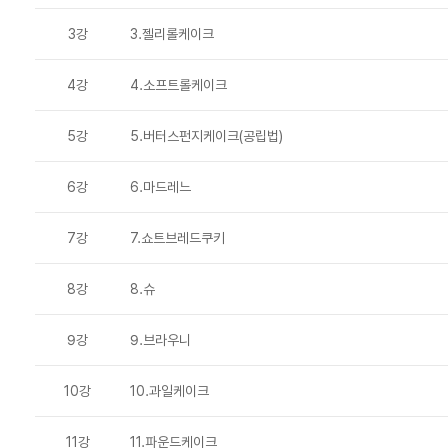
3강
3.젤리롤케이크
4강
4.소프트롤케이크
5강
5.버터스펀지케이크(공립법)
6강
6.마드레느
7강
7.쇼트브레드쿠키
8강
8.슈
9강
9.브라우니
10강
10.과일케이크
11강
11.파운드케이크