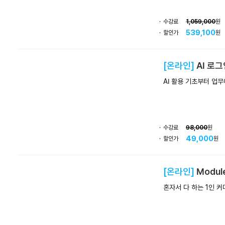
수강료
1,059,000
원
539,100
할인가
원
[온라인]
AI 로
AI 활용 기초부터 업무
수강료
98,000
원
49,000
할인가
원
[온라인]
Modul
혼자서 다 하는 1인 커