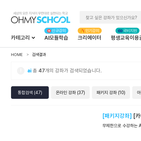
카테고리
AI모듈학습
크리에이터
평생교육이용
HOME
검색결과
!
ai
총
47
개의 강좌가 검색되었습니다.
통합검색
(
47
)
온라인 강좌
(
37
)
패키지 강좌
(
10
)
아
[패키지강좌]
[카
무제한으로 수강하는 AI