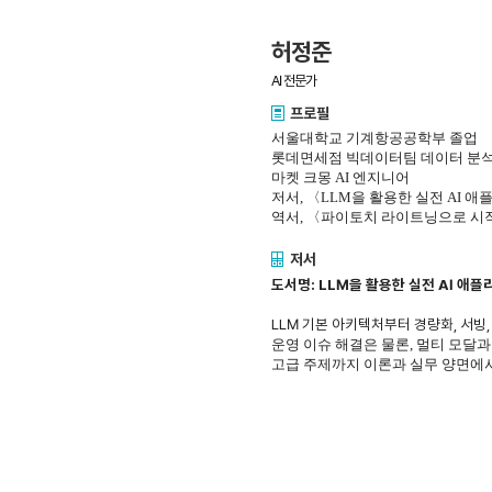
허정준
AI 전문가
프로필
서울대학교 기계항공공학부 졸업
롯데면세점 빅데이터팀 데이터 분
마켓 크몽 AI 엔지니어
저서, 〈LLM을 활용한 실전 AI 
역서, 〈파이토치 라이트닝으로 시
저서
도서명:
LLM을 활용한 실전 AI 애
LLM 기본 아키텍처부터 경량화, 서빙
운영 이슈 해결은 물론, 멀티 모달과
고급 주제까지 이론과 실무 양면에서