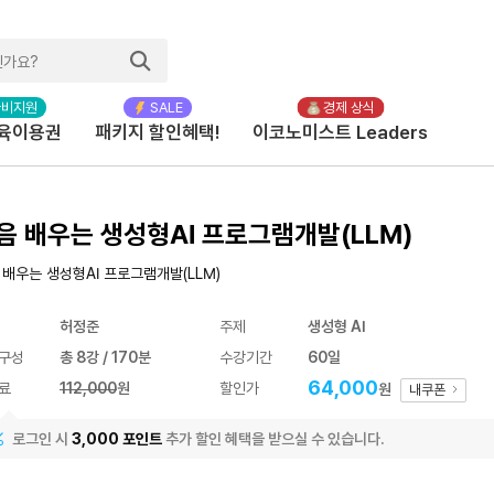
육이용권
패키지 할인혜택!
이코노미스트 Leaders
음 배우는 생성형AI 프로그램개발(LLM)
 배우는 생성형AI 프로그램개발(LLM)
허정준
주제
생성형 AI
구성
총 8강 / 170분
수강기간
60일
64,000
료
112,000
원
할인가
원
내쿠폰
로그인 시
3,000 포인트
추가 할인 혜택을 받으실 수 있습니다.