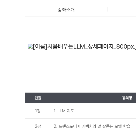
강좌소개
단원
강의명
1강
1. LLM 지도
2강
2. 트랜스포머 아키텍처와 말 잘듣는 모델 학습