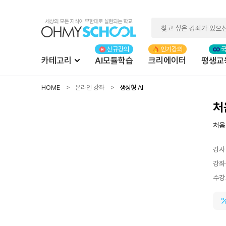
카테고리
AI모듈학습
크리에이터
평생교
HOME
온라인 강좌
생성형 AI
처
처음
강사
강좌
수강