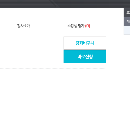
로
최
강사소개
수강생 평가
(0)
강좌바구니
바로신청