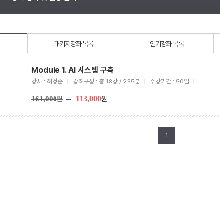
패키지강좌 목록
인기강좌 목록
Module 1. AI 시스템 구축
강사 : 허정준
강좌구성 : 총 18강 / 235분
수강기간 : 90일
113,000
161,000
원
원
1