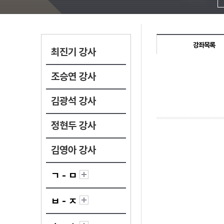
강좌목록
최진기 강사
조승연 강사
김광석 강사
정현두 강사
김영아 강사
ㄱ - ㅁ
ㅂ - ㅈ