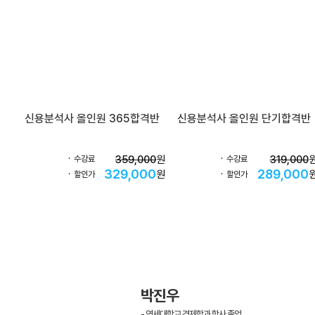
신용분석사 올인원 365합격반
신용분석사 올인원 단기합격반
359,000
원
319,000
수강료
수강료
329,000
289,000
원
할인가
할인가
박진우
- 연세대학교 경제학과 학사 졸업