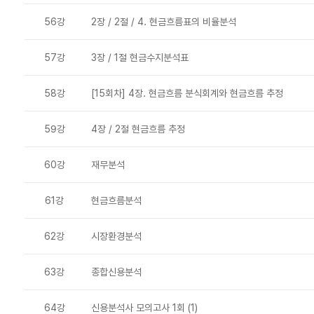
56강
2장 / 2절 / 4. 현금흐름표의 비율분석
57강
3장 / 1절 현금수지분석표
58강
[15회차] 4장. 현금흐름 분식회계와 현금흐름 추정
59강
4장 / 2절 현금흐름 추정
60강
재무분석
61강
현금흐름분석
62강
시장환경분석
63강
종합신용분석
64강
신용분석사 모의고사 1회 (1)