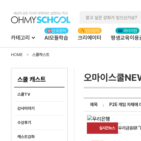
카테고리
AI모듈학습
크리에이터
평생교육이용
HOME
스쿨캐스트
오마이스쿨NE
스쿨 캐스트
스쿨TV
제목
P2E 게임 자체에
강사이야기
수강후기
캐스트강좌