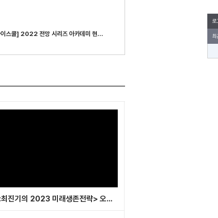
로
[오마이스쿨] 2022 전망 시리즈 아카데미 현장 비하인드!
최
<최진기의 2023 미래생존전략> 오프라인 아카데미 수료식