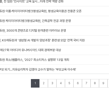
룹, 전 임원 ‘인사이트’ 교육 실시…미래 전략 역량 강화
듀원 이룸·케이지아이티뱅크평생교육원, 평생교육이용권 전용관 오픈
듀원 케이지아이티뱅크평생교육원, 건축공학 전공 과정 운영
듀원, 3000개 콘텐츠로 디지털 원격훈련 아카이브 운영
, KG에듀원과 '생성형 AI 개발자 양성과정' 훈련생 모집' 전액 국비 지원
]제27회 아이디어 유니버시아드 대회 경제부분 대상
듀원 희소/쌤플러스, ‘2027 희소티처스 설명회’ 13일 개최
부모 되기...치유심리학자 김영아 교수가 말하는 '부모교육 이수제'
1
2
3
4
5
6
7
8
9