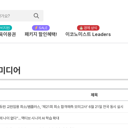
육이용권
패키지 할인혜택!
이코노미스트 Leaders
 미디어
제목
듀원 교원임용 희소/쌤플러스, ‘제21회 희소 합격예측 모의고사’ 6월 21일 전국 동시 실시
에 나이 없다”…액티브 시니어 AI 학습 확대