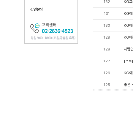
132
KG그
강연문의
131
KG에
130
KG에
129
KG에
128
사람인
127
[포토
126
KG에
125
좋은 