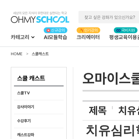
카테고리
AI모듈학습
크리에이터
평생교육이용
HOME
스쿨캐스트
오마이스
스쿨 캐스트
스쿨TV
제목
치유
강사이야기
수강후기
치유심리학
캐스트강좌