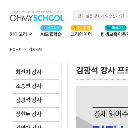
카테고리
AI모듈학습
크리에이터
평생교육이용
HOME
강사소개
김광석 강사 프
최진기 강사
조승연 강사
김광석 강사
정현두 강사