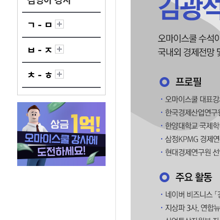
김영아 강사
ㄱ - ㅁ
ㅂ - ㅈ
ㅊ - ㅎ