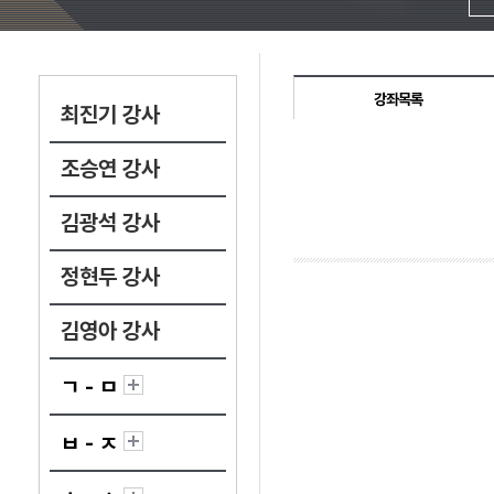
강좌목록
최진기 강사
조승연 강사
김광석 강사
정현두 강사
김영아 강사
ㄱ - ㅁ
ㅂ - ㅈ