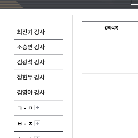
강좌목록
최진기 강사
조승연 강사
김광석 강사
정현두 강사
김영아 강사
ㄱ - ㅁ
ㅂ - ㅈ