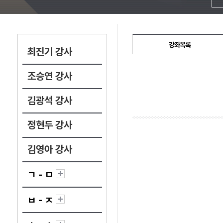
강좌목록
최진기 강사
조승연 강사
김광석 강사
정현두 강사
김영아 강사
ㄱ - ㅁ
ㅂ - ㅈ