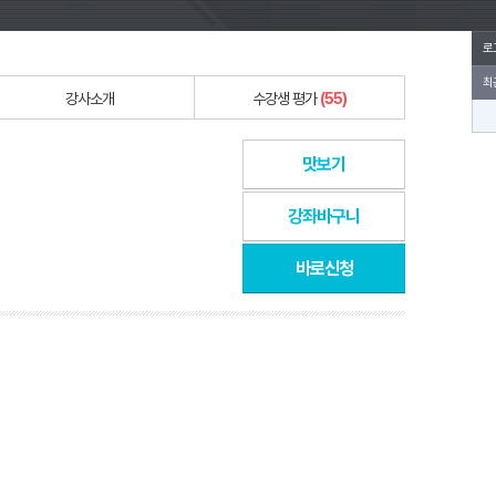
로
최
강사소개
수강생 평가
(55)
맛보기
강좌바구니
바로신청