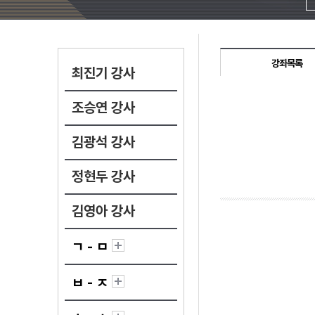
강좌목록
최진기 강사
조승연 강사
김광석 강사
정현두 강사
김영아 강사
ㄱ - ㅁ
ㅂ - ㅈ