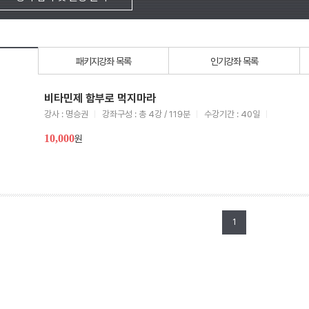
패키지강좌 목록
인기강좌 목록
비타민제 함부로 먹지마라
강사 : 명승권
강좌구성 : 총 4강 / 119분
수강기간 : 40일
10,000
원
1