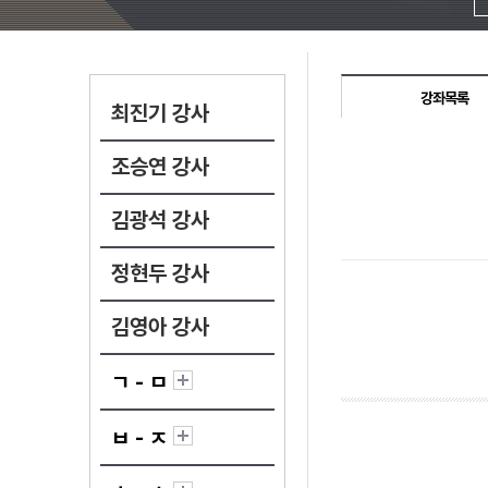
강좌목록
최진기 강사
조승연 강사
김광석 강사
정현두 강사
김영아 강사
ㄱ - ㅁ
ㅂ - ㅈ