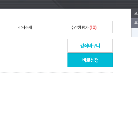
로
최
강사소개
수강생 평가
(10)
강좌바구니
바로신청