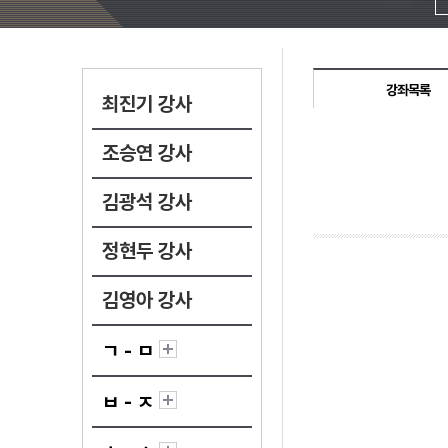
강좌목록
최진기 강사
조승연 강사
김광석 강사
정현두 강사
김영아 강사
ㄱ - ㅁ
ㅂ - ㅈ