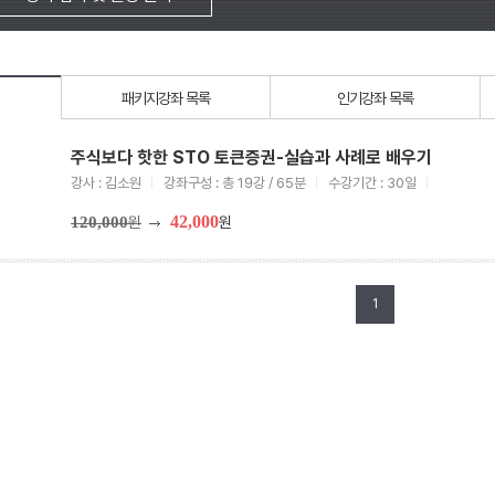
패키지강좌 목록
인기강좌 목록
주식보다 핫한 STO 토큰증권-실습과 사례로 배우기
강사 : 김소원
강좌구성 : 총 19강 / 65분
수강기간 : 30일
42,000
120,000
원
원
1