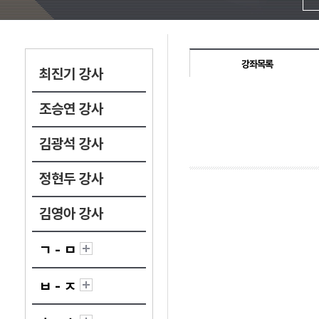
강좌목록
최진기 강사
조승연 강사
김광석 강사
정현두 강사
김영아 강사
ㄱ - ㅁ
ㅂ - ㅈ