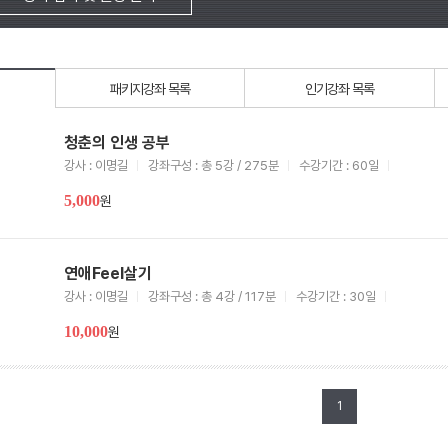
패키지강좌 목록
인기강좌 목록
청춘의 인생 공부
강사 : 이명길
강좌구성 : 총 5강 / 275분
수강기간 : 60일
5,000
원
연애Feel살기
강사 : 이명길
강좌구성 : 총 4강 / 117분
수강기간 : 30일
10,000
원
1