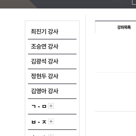
강좌목록
최진기 강사
조승연 강사
김광석 강사
정현두 강사
김영아 강사
ㄱ - ㅁ
ㅂ - ㅈ