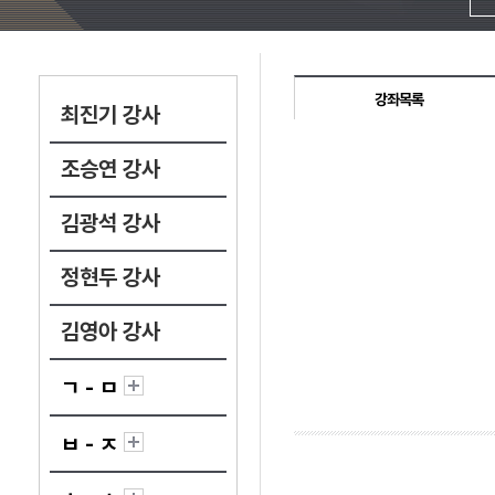
강좌목록
최진기 강사
조승연 강사
김광석 강사
정현두 강사
김영아 강사
ㄱ - ㅁ
ㅂ - ㅈ