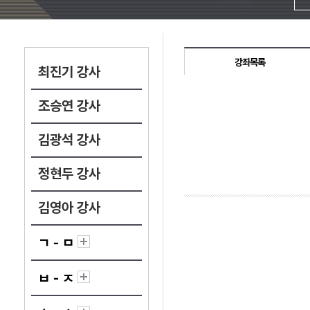
강좌목록
최진기 강사
조승연 강사
김광석 강사
정현두 강사
김영아 강사
ㄱ - ㅁ
ㅂ - ㅈ