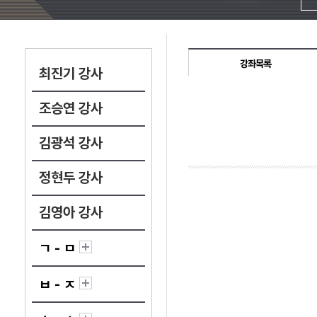
강좌목록
최진기 강사
조승연 강사
김광석 강사
정현두 강사
김영아 강사
ㄱ - ㅁ
ㅂ - ㅈ