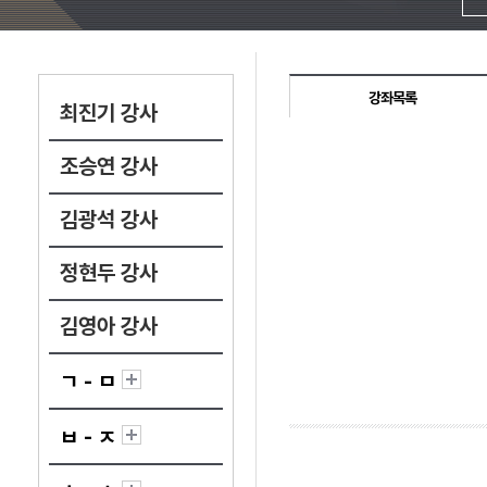
강좌목록
최진기 강사
조승연 강사
김광석 강사
정현두 강사
김영아 강사
ㄱ - ㅁ
ㅂ - ㅈ