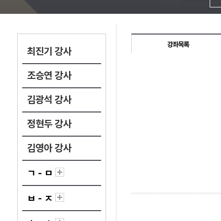
강좌목록
최진기 강사
조승연 강사
김광석 강사
정현두 강사
김영아 강사
ㄱ - ㅁ
ㅂ - ㅈ