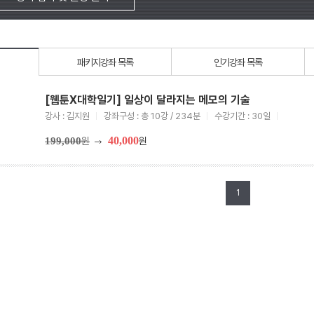
패키지강좌 목록
인기강좌 목록
[웹툰X대학일기] 일상이 달라지는 메모의 기술
강사 : 김지원
강좌구성 : 총 10강 / 234분
수강기간 : 30일
40,000
199,000
원
원
1