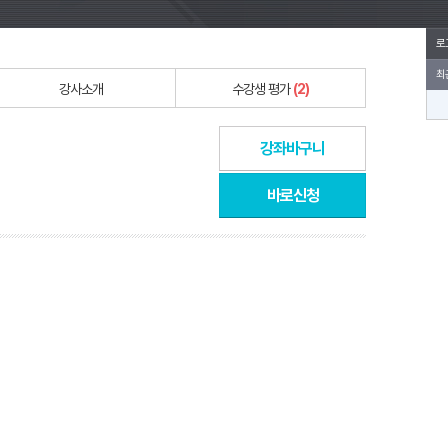
로
최
강사소개
수강생 평가
(2)
강좌바구니
바로신청