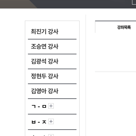
강좌목록
최진기 강사
조승연 강사
김광석 강사
정현두 강사
김영아 강사
ㄱ - ㅁ
ㅂ - ㅈ