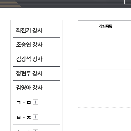
강좌목록
최진기 강사
조승연 강사
김광석 강사
정현두 강사
김영아 강사
ㄱ - ㅁ
ㅂ - ㅈ