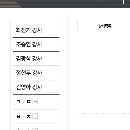
강좌목록
최진기 강사
조승연 강사
김광석 강사
정현두 강사
김영아 강사
ㄱ - ㅁ
ㅂ - ㅈ