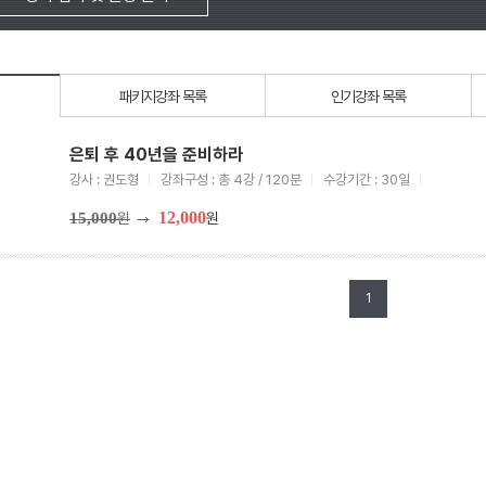
패키지강좌 목록
인기강좌 목록
은퇴 후 40년을 준비하라
강사 : 권도형
강좌구성 : 총 4강 / 120분
수강기간 : 30일
12,000
15,000
원
원
1