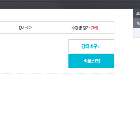
로
최
강사소개
수강생 평가
(36)
강좌바구니
바로신청