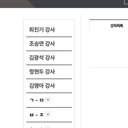
강좌목록
최진기 강사
조승연 강사
김광석 강사
정현두 강사
김영아 강사
ㄱ - ㅁ
ㅂ - ㅈ