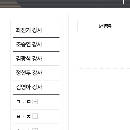
강좌목록
최진기 강사
조승연 강사
김광석 강사
정현두 강사
김영아 강사
ㄱ - ㅁ
ㅂ - ㅈ