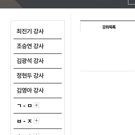
강좌목록
최진기 강사
조승연 강사
김광석 강사
정현두 강사
김영아 강사
ㄱ - ㅁ
ㅂ - ㅈ