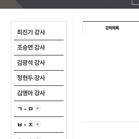
강좌목록
최진기 강사
조승연 강사
김광석 강사
정현두 강사
김영아 강사
ㄱ - ㅁ
ㅂ - ㅈ