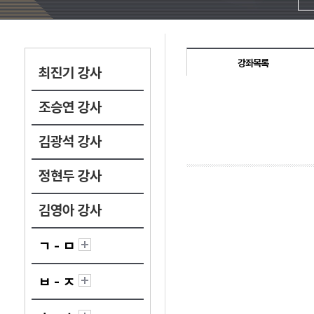
강좌목록
최진기 강사
조승연 강사
김광석 강사
정현두 강사
김영아 강사
ㄱ - ㅁ
ㅂ - ㅈ