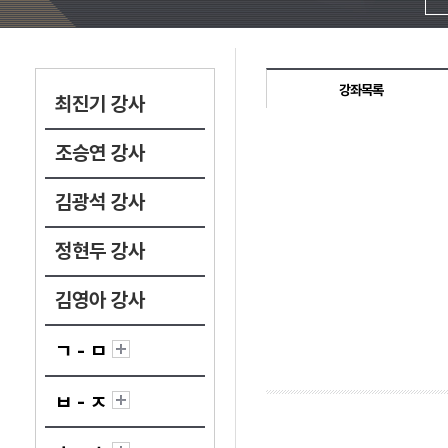
강좌목록
최진기 강사
조승연 강사
김광석 강사
정현두 강사
김영아 강사
ㄱ - ㅁ
ㅂ - ㅈ