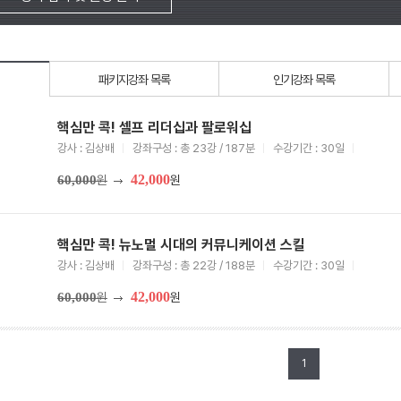
패키지강좌 목록
인기강좌 목록
핵심만 콕! 셀프 리더십과 팔로워십
강사 : 김상배
강좌구성 : 총 23강 / 187분
수강기간 : 30일
42,000
60,000
원
원
핵심만 콕! 뉴노멀 시대의 커뮤니케이션 스킬
강사 : 김상배
강좌구성 : 총 22강 / 188분
수강기간 : 30일
42,000
60,000
원
원
1