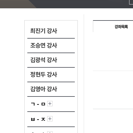
강좌목록
최진기 강사
조승연 강사
김광석 강사
정현두 강사
김영아 강사
ㄱ - ㅁ
ㅂ - ㅈ