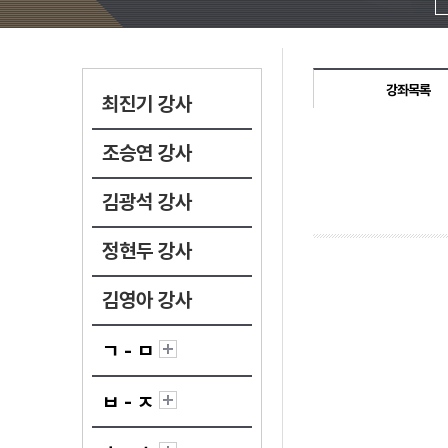
강좌목록
최진기 강사
조승연 강사
김광석 강사
정현두 강사
김영아 강사
ㄱ - ㅁ
ㅂ - ㅈ