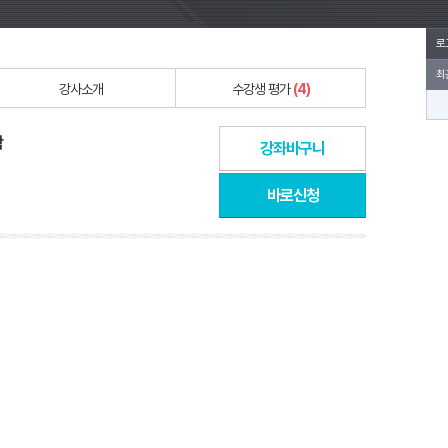
로
최
강사소개
수강생 평가
(4)
학
강좌바구니
바로신청