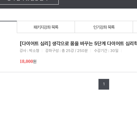
패키지강좌 목록
인기강좌 목록
[다이어트 심리] 생각으로 몸을 바꾸는 5단계 다이어트 심리
강사 : 박소형
강좌구성 : 총 25강 / 250분
수강기간 : 30일
18,000
원
1