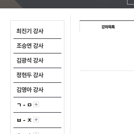
강좌목록
최진기 강사
조승연 강사
김광석 강사
정현두 강사
김영아 강사
ㄱ - ㅁ
ㅂ - ㅈ