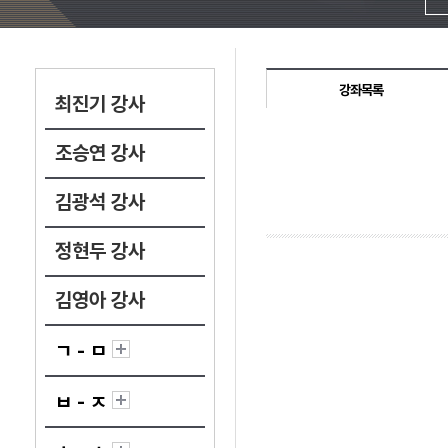
강좌목록
최진기 강사
조승연 강사
김광석 강사
정현두 강사
김영아 강사
ㄱ - ㅁ
ㅂ - ㅈ