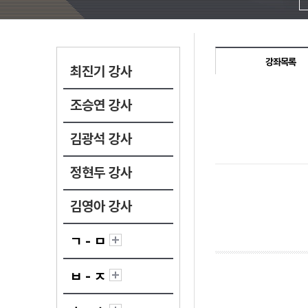
강좌목록
최진기 강사
조승연 강사
김광석 강사
정현두 강사
김영아 강사
ㄱ - ㅁ
ㅂ - ㅈ