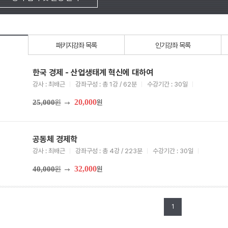
패키지강좌 목록
인기강좌 목록
한국 경제 - 산업생태계 혁신에 대하여
강사 : 최배근
강좌구성 : 총 1강 / 62분
수강기간 : 30일
20,000
25,000
원
원
공동체 경제학
강사 : 최배근
강좌구성 : 총 4강 / 223분
수강기간 : 30일
32,000
40,000
원
원
1