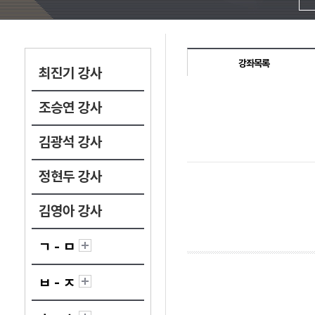
강좌목록
최진기 강사
조승연 강사
김광석 강사
정현두 강사
김영아 강사
ㄱ - ㅁ
ㅂ - ㅈ