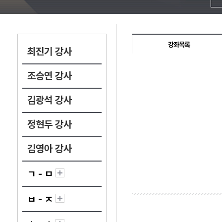
강좌목록
최진기 강사
조승연 강사
김광석 강사
정현두 강사
김영아 강사
ㄱ - ㅁ
ㅂ - ㅈ