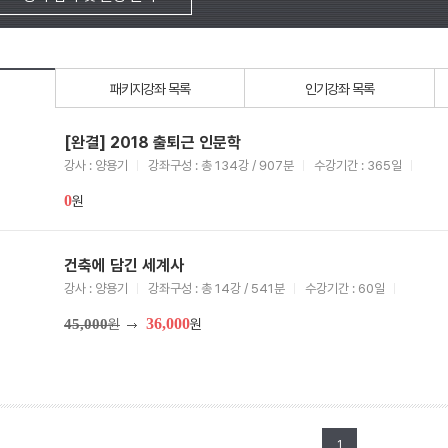
패키지강좌 목록
인기강좌 목록
[완결] 2018 출퇴근 인문학
강사 : 양용기
강좌구성 : 총 134강 / 907분
수강기간 : 365일
0
원
건축에 담긴 세계사
강사 : 양용기
강좌구성 : 총 14강 / 541분
수강기간 : 60일
36,000
45,000
원
원
1