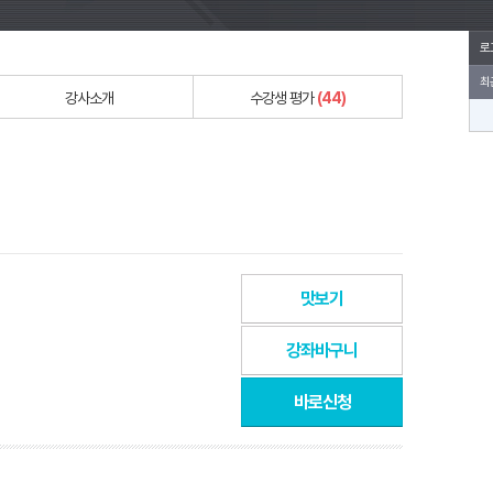
로
최
강사소개
수강생 평가
(44)
맛보기
강좌바구니
바로신청