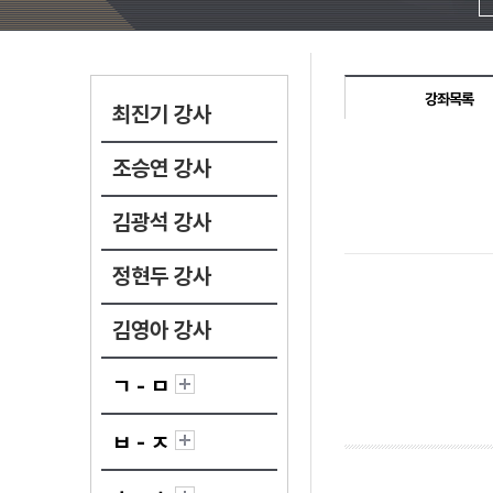
강좌목록
최진기 강사
조승연 강사
김광석 강사
정현두 강사
김영아 강사
ㄱ - ㅁ
ㅂ - ㅈ