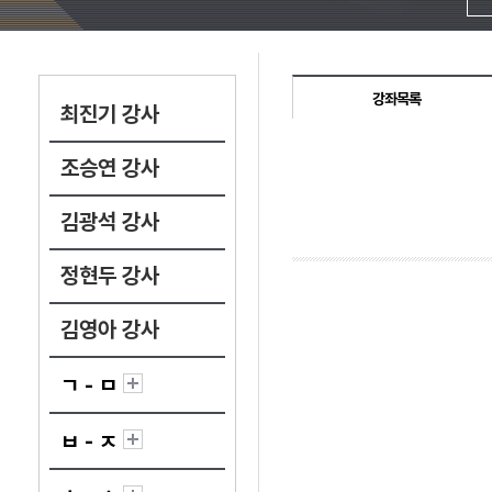
강좌목록
최진기 강사
조승연 강사
김광석 강사
정현두 강사
김영아 강사
ㄱ - ㅁ
ㅂ - ㅈ