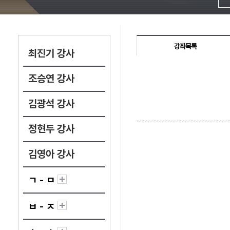
강좌목록
최진기 강사
조승연 강사
김광석 강사
정현두 강사
김영아 강사
ㄱ - ㅁ
ㅂ - ㅈ