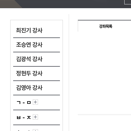
강좌목록
최진기 강사
조승연 강사
김광석 강사
정현두 강사
김영아 강사
ㄱ - ㅁ
ㅂ - ㅈ